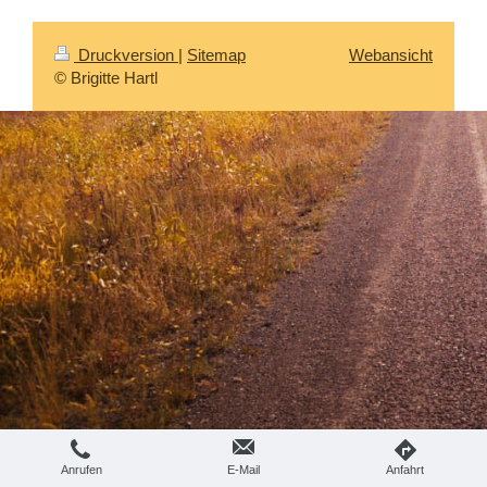
Druckversion
|
Sitemap
Webansicht
© Brigitte Hartl
Anrufen
E-Mail
Anfahrt